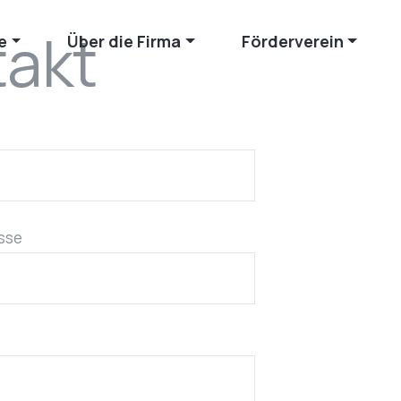
takt
e
Über die Firma
Förderverein
esse