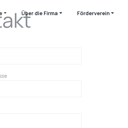
takt
e
Über die Firma
Förderverein
esse