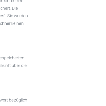
s sind kleine
chert. Die
es“. Sie werden
echner keinen
 gespeicherten
kunft über die
twort bezüglich