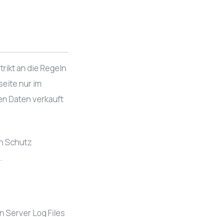
rikt an die Regeln
eite nur im
en Daten verkauft
en Schutz
.
 Server Log Files