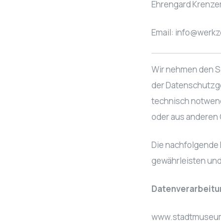
Ehrengard Krenze
Email:
info@werkz
Wir nehmen den Sch
der Datenschutzg
technisch notwend
oder aus anderen 
Die nachfolgende E
gewährleisten un
Datenverarbeitun
www.stadtmuseum-b