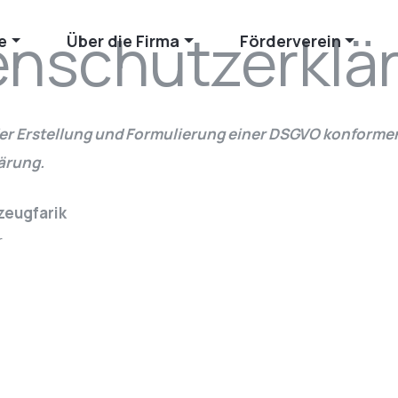
enschutzerklä
e
Über die Firma
Förderverein
der Erstellung und Formulierung einer DSGVO konforme
ärung.
zeugfarik
r