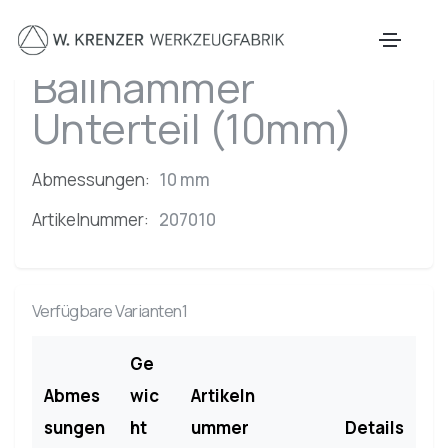
Zum Hauptinhalt springen
Ballhammer
Unterteil (10mm)
Abmessungen:
10 mm
Artikelnummer:
207010
Verfügbare Varianten1
Ge
Abmes
wic
Artikeln
sungen
ht
ummer
Details