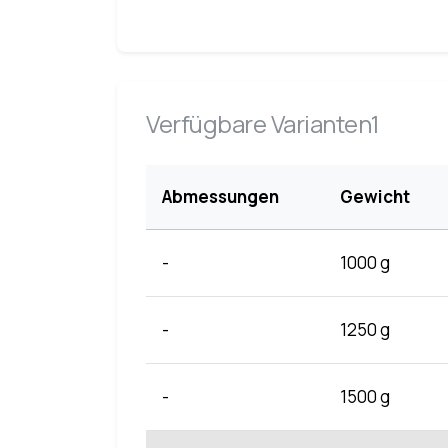
Verfügbare Varianten1
Abmessungen
Gewicht
-
1000 g
-
1250 g
-
1500 g