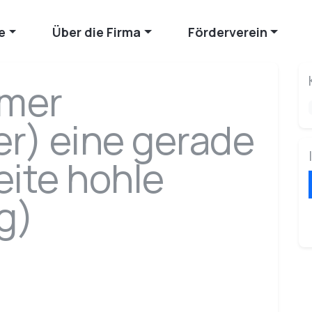
e
Über die Firma
Förderverein
mer
r) eine gerade
eite hohle
g)