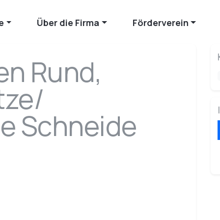
e
Über die Firma
Förderverein
en Rund,
tze/
te Schneide