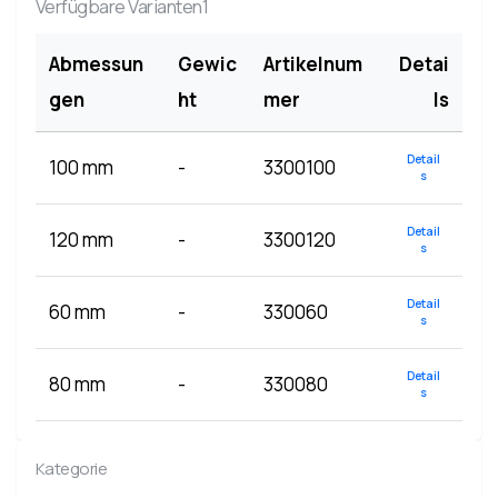
Verfügbare Varianten1
Abmessun
Gewic
Artikelnum
Detai
gen
ht
mer
ls
Detail
100 mm
-
3300100
s
Detail
120 mm
-
3300120
s
Detail
60 mm
-
330060
s
Detail
80 mm
-
330080
s
Kategorie