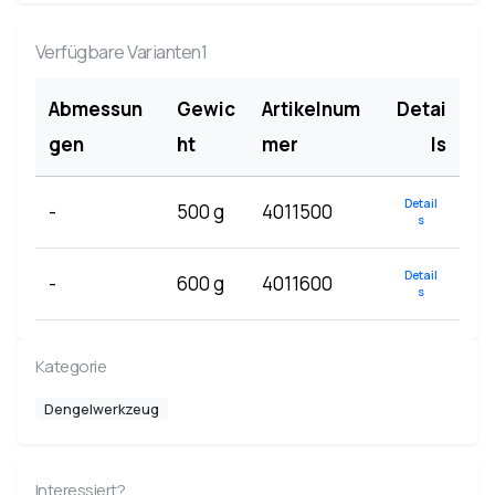
Verfügbare Varianten1
Abmessun
Gewic
Artikelnum
Detai
gen
ht
mer
ls
Detail
-
500 g
4011500
s
Detail
-
600 g
4011600
s
Kategorie
Dengelwerkzeug
Interessiert?