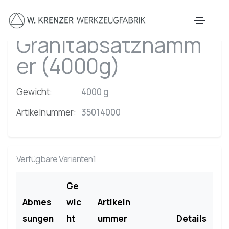
Zum Hauptinhalt springen
Granitabsatzhamm
er (4000g)
Gewicht:
4000 g
Artikelnummer:
35014000
Verfügbare Varianten1
Ge
Abmes
wic
Artikeln
sungen
ht
ummer
Details