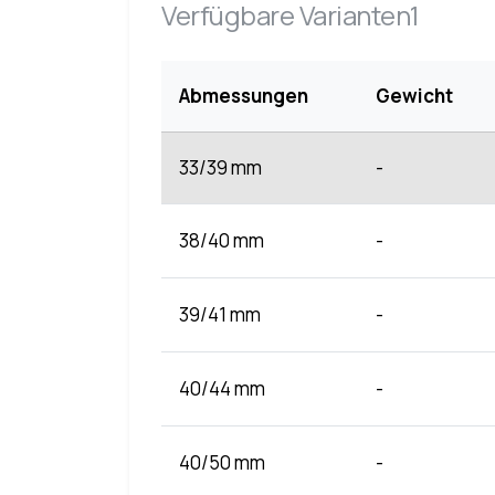
Verfügbare Varianten1
Abmessungen
Gewicht
33/39 mm
-
38/40 mm
-
39/41 mm
-
40/44 mm
-
40/50 mm
-