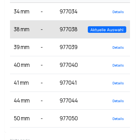
34 mm
-
977034
Details
38 mm
-
977038
Aktuelle Auswahl
39 mm
-
977039
Details
40 mm
-
977040
Details
41 mm
-
977041
Details
44 mm
-
977044
Details
50 mm
-
977050
Details