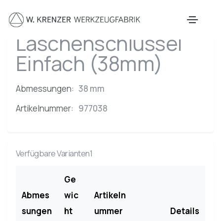
Zum Hauptinhalt springen
Laschenschlüssel
Einfach (38mm)
Abmessungen:
38 mm
Artikelnummer:
977038
Verfügbare Varianten1
Ge
Abmes
wic
Artikeln
sungen
ht
ummer
Details