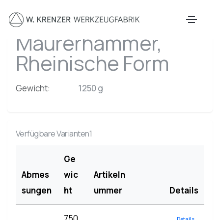
Zum Hauptinhalt springen
Maurerhammer,
Rheinische Form
Gewicht:
1250 g
Verfügbare Varianten1
Ge
Abmes
wic
Artikeln
sungen
ht
ummer
Details
750
Details