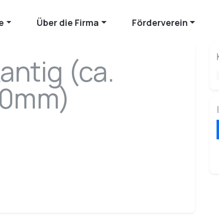
e
Über die Firma
Förderverein
antig (ca.
00mm)