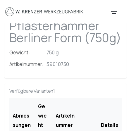
Zum Hauptinhalt springen
Pflasterhammer
Berliner Form (750g)
Gewicht:
750 g
Artikelnummer:
39010750
Verfügbare Varianten1
Ge
Abmes
wic
Artikeln
sungen
ht
ummer
Details