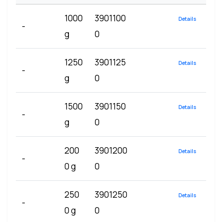
1000
3901100
Details
-
g
0
1250
3901125
Details
-
g
0
1500
3901150
Details
-
g
0
200
3901200
Details
-
0 g
0
250
3901250
Details
-
0 g
0