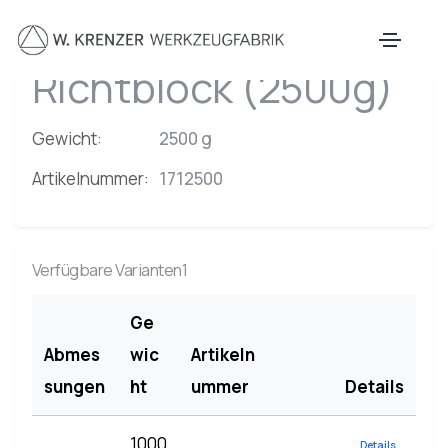
Zum Hauptinhalt springen
Richtblock (2500g)
Gewicht:
2500 g
Artikelnummer:
1712500
Verfügbare Varianten1
Ge
Abmes
wic
Artikeln
sungen
ht
ummer
Details
1000
Details