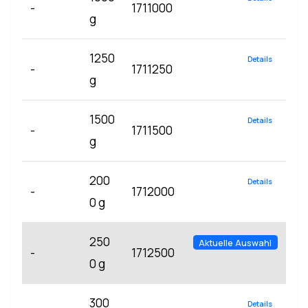
-
1711000
g
1250
Details
-
1711250
g
1500
Details
-
1711500
g
200
Details
-
1712000
0 g
250
Aktuelle Auswahl
-
1712500
0 g
300
Details