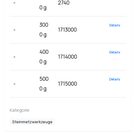
-
2740
0 g
300
Details
-
1713000
0 g
400
Details
-
1714000
0 g
500
Details
-
1715000
0 g
Kategorie
Steinmetzwerkzeuge