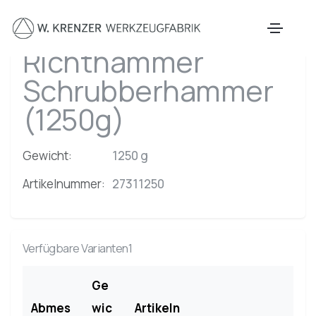
Zum Hauptinhalt springen
Richthammer
Schrubberhammer
(1250g)
Gewicht:
1250 g
Artikelnummer:
27311250
Verfügbare Varianten1
Ge
Abmes
wic
Artikeln