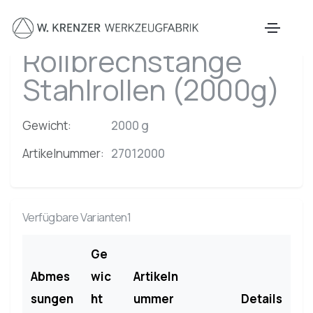
Zum Hauptinhalt springen
Rollbrechstange
Stahlrollen (2000g)
Gewicht:
2000 g
Artikelnummer:
27012000
Verfügbare Varianten1
Ge
Abmes
wic
Artikeln
sungen
ht
ummer
Details