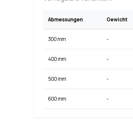
Abmessungen
Gewicht
300 mm
-
400 mm
-
500 mm
-
600 mm
-