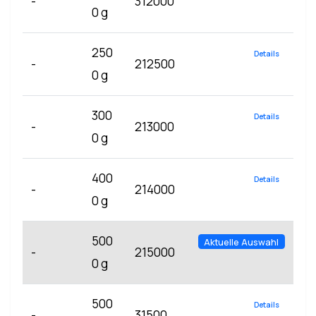
-
312000
0 g
250
Details
-
212500
0 g
300
Details
-
213000
0 g
400
Details
-
214000
0 g
500
Aktuelle Auswahl
-
215000
0 g
500
Details
-
31500