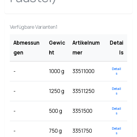
Verfügbare Varianten1
Abmessun
Gewic
Artikelnum
Detai
gen
ht
mer
ls
Detail
-
1000 g
33511000
s
Detail
-
1250 g
33511250
s
Detail
-
500 g
3351500
s
Detail
-
750 g
3351750
s