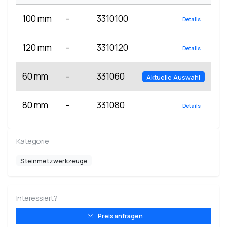
100 mm
-
3310100
Details
120 mm
-
3310120
Details
60 mm
-
331060
Aktuelle Auswahl
80 mm
-
331080
Details
Kategorie
Steinmetzwerkzeuge
Interessiert?
Preis anfragen