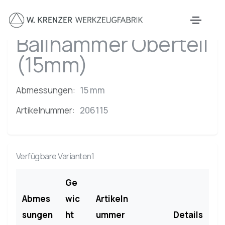
Zum Hauptinhalt springen
Ballhammer Oberteil
(15mm)
Abmessungen:
15 mm
Artikelnummer:
206115
Verfügbare Varianten1
Ge
Abmes
wic
Artikeln
sungen
ht
ummer
Details