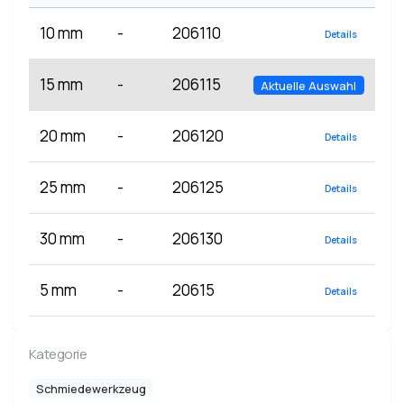
10 mm
-
206110
Details
15 mm
-
206115
Aktuelle Auswahl
20 mm
-
206120
Details
25 mm
-
206125
Details
30 mm
-
206130
Details
5 mm
-
20615
Details
Kategorie
Schmiedewerkzeug