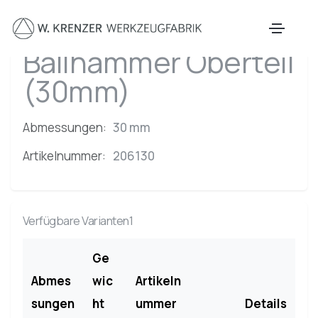
Zum Hauptinhalt springen
Ballhammer Oberteil
(30mm)
Abmessungen:
30 mm
Artikelnummer:
206130
Verfügbare Varianten1
Ge
Abmes
wic
Artikeln
sungen
ht
ummer
Details