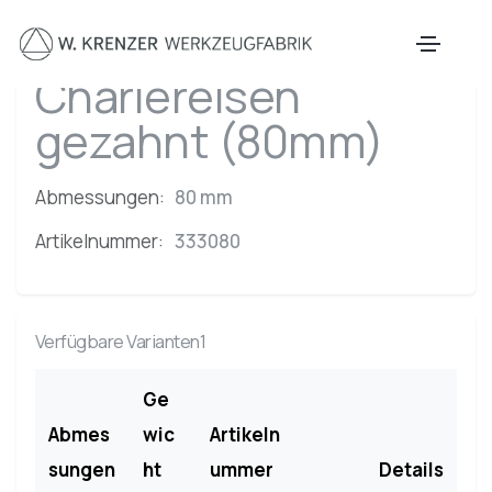
Zum Hauptinhalt springen
Chariereisen
gezahnt (80mm)
Abmessungen:
80 mm
Artikelnummer:
333080
Verfügbare Varianten1
Ge
Abmes
wic
Artikeln
sungen
ht
ummer
Details