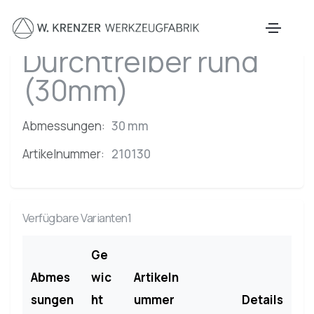
Zum Hauptinhalt springen
Durchtreiber rund
(30mm)
Abmessungen:
30 mm
Artikelnummer:
210130
Verfügbare Varianten1
Ge
Abmes
wic
Artikeln
sungen
ht
ummer
Details