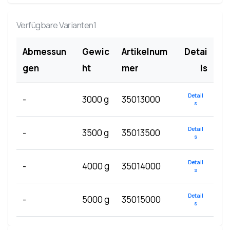
Verfügbare Varianten1
Abmessun
Gewic
Artikelnum
Detai
gen
ht
mer
ls
Detail
-
3000 g
35013000
s
Detail
-
3500 g
35013500
s
Detail
-
4000 g
35014000
s
Detail
-
5000 g
35015000
s