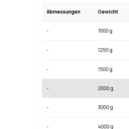
Abmessungen
Gewicht
-
1000 g
-
1250 g
-
1500 g
-
2000 g
-
3000 g
-
4000 g