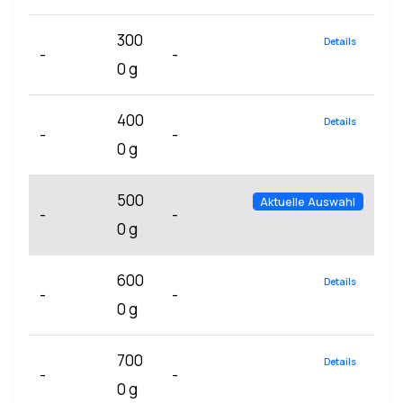
300
Details
-
-
0 g
400
Details
-
-
0 g
500
Aktuelle Auswahl
-
-
0 g
600
Details
-
-
0 g
700
Details
-
-
0 g