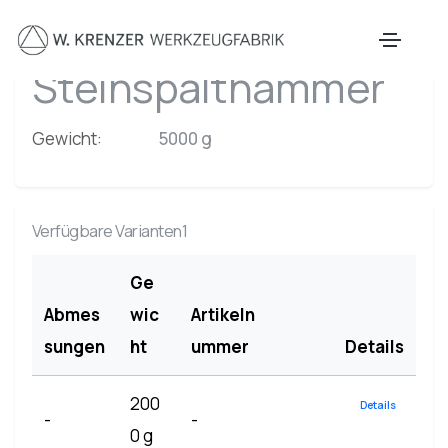
Zum Hauptinhalt springen
Steinspalthammer
Gewicht:
5000 g
Verfügbare Varianten1
Ge
Abmes
wic
Artikeln
sungen
ht
ummer
Details
200
Details
-
-
0 g