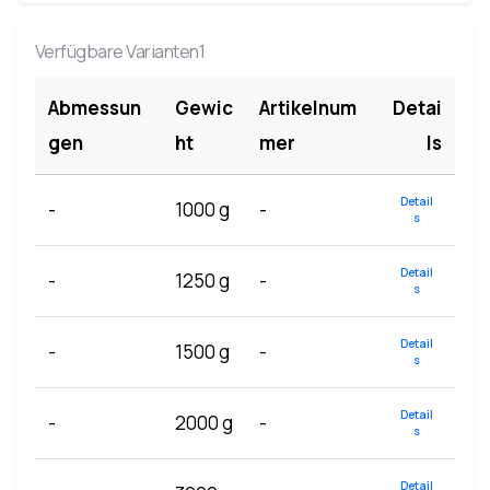
Verfügbare Varianten1
Abmessun
Gewic
Artikelnum
Detai
gen
ht
mer
ls
Detail
-
1000 g
-
s
Detail
-
1250 g
-
s
Detail
-
1500 g
-
s
Detail
-
2000 g
-
s
Detail