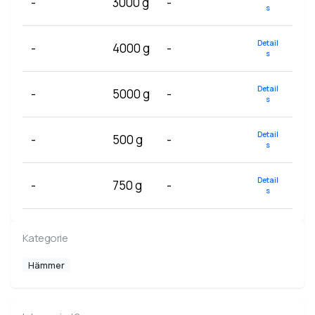
-
3000 g
-
s
Detail
-
4000 g
-
s
Detail
-
5000 g
-
s
Detail
-
500 g
-
s
Detail
-
750 g
-
s
Kategorie
Hämmer