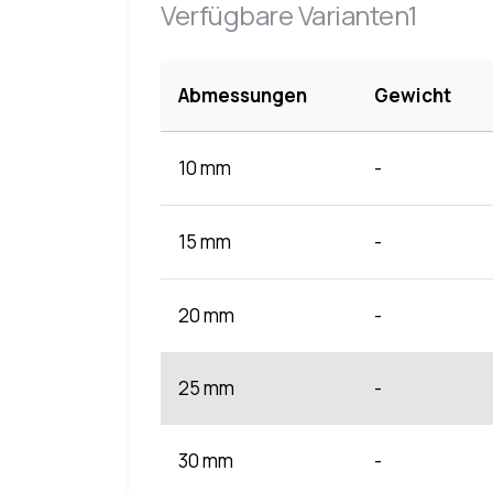
Verfügbare Varianten1
Abmessungen
Gewicht
10 mm
-
15 mm
-
20 mm
-
25 mm
-
30 mm
-