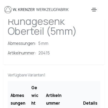
Zum Hauptinhalt springen
Rundgesenk
Oberteil (5mm)
Abmessungen:
5 mm
Artikelnummer:
20415
Verfügbare Varianten1
Ge
Abmes
wic
Artikeln
sungen
ht
ummer
Details