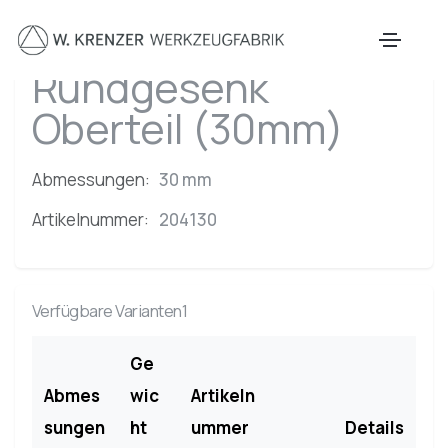
Zum Hauptinhalt springen
Rundgesenk
Oberteil (30mm)
Abmessungen:
30 mm
Artikelnummer:
204130
Verfügbare Varianten1
Ge
Abmes
wic
Artikeln
sungen
ht
ummer
Details